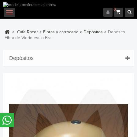
0
Navegación
Toggle
>
Cafe Racer
>
Fibras y carrocería
>
Depósitos
>
Deposito
Fibra de Vidrio estilo Brat
Depósitos