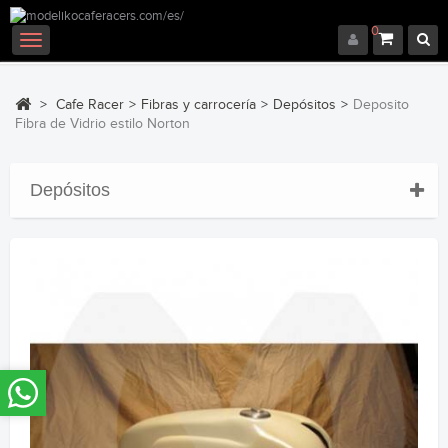
0
Navegación
Toggle
>
Cafe Racer
>
Fibras y carrocería
>
Depósitos
>
Deposito
Fibra de Vidrio estilo Norton
Depósitos