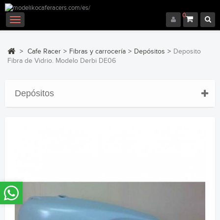
0
Navegación
Toggle
>
Cafe Racer
>
Fibras y carrocería
>
Depósitos
>
Deposito
Fibra de Vidrio. Modelo Derbi DE06
Depósitos