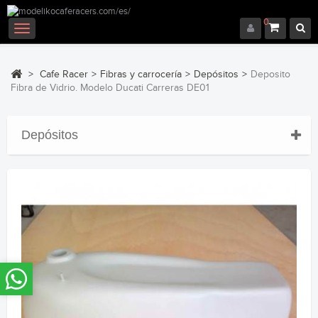
0
Navegación
Toggle
>
Cafe Racer
>
Fibras y carrocería
>
Depósitos
>
Deposito
Fibra de Vidrio. Modelo Ducati Carreras DE01
Depósitos