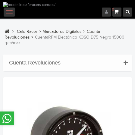
0
Navegación
Toggle
>
Cafe Racer
>
Marcadores Digitales
>
Cuenta
Revoluciones
>
CuentaRPM Electónico KOSO D75 Negro 15000
rpm/max
Cuenta Revoluciones