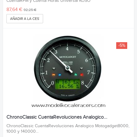
CuentaRPM y Cuenta Horas Universal KOSO
87,64 €
92,25 €
AÑADIR A LA CESTA
-5%
ChronoClassic CuentaRevoluciones Analogico...
ChronoClassic CuentaRevoluciones Analogico Motogadget8000,
1000 y 140000...