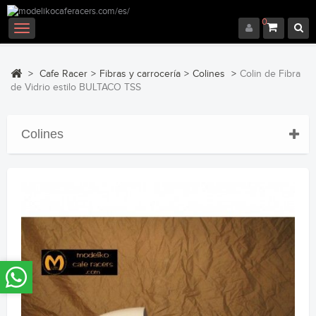
0
Navegación
Toggle
>
Cafe Racer
>
Fibras y carrocería
>
Colines
>
Colin de Fibra
de Vidrio estilo BULTACO TSS
Colines