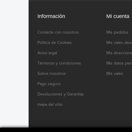
Información
Mi cuenta
Contacte con nosotros
Mis pedidos
Política de Cookies
Mis vales des
Aviso legal
Mis direccion
Términos y condiciones
Mis datos per
Sobre nosotros
Mis vales
Pago seguro
Devoluciones y Garantías
mapa del sitio
www.modelikocaferacers.com Designed By
Modelik