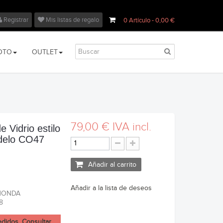
Registrar
Mis listas de regalo
0
Artículo
- 0,00 €
OTO
OUTLET
79,00 €
IVA incl.
e Vidrio estilo
elo CO47
Añadir al carrito
Añadir a la lista de deseos
o HONDA
8
edidos. Consultar