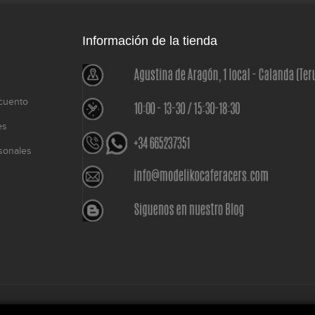
Información de la tienda
cuento
es
sonales
o