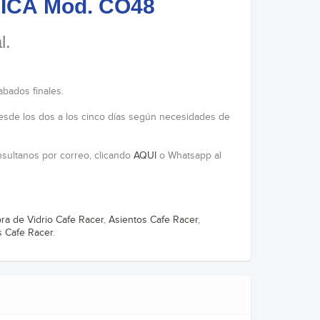
SICA Mod. CO48
l.
abados finales.
esde los dos a los cinco días según necesidades de
onsultanos por correo, clicando
AQUI
o Whatsapp al
bra de Vidrio Cafe Racer
,
Asientos Cafe Racer
,
 Cafe Racer
.