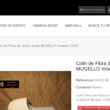
Iniciar la sesión
NTAS DE RADIOS
YAMAHA SR250
MARCAS
BUSCA TU M
in de Fibra de Vidrio estilo MUGELLO modelo CO47
Colin de Fibra d
MUGELLO mod
Referencia
104.02.46
Condición
Nuevo
Colín Fibra de Vidri
CLASICA Modelo CO4
Disponible para p