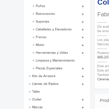
Col
Puños
Fabr
Retrovisores
Soportes
----------
De acab
Caballetes y Elevadores
Se entr
----------
Frenos
Los pla
fabricac
Motor
----------
Herramientas y Utiles
Podemos
665.237
Limpieza y Mantenimiento
----------
Este art
Piezas Especiales
Este art
Tambien
Kits de Arrastre
Carenad
Llantas de Radios
Taller
Outlet
Prod
Marcas