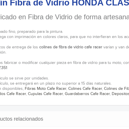
ín Fibra de Vidrio HONDA CLA
icado en Fibra de Vidrio de forma artesana
ado fino, preparado para la pintura.
ega con imprimación en colores claros, para que no interfieran en los ac
zos de entrega de los
colines de fibra de vidrio cafe racer
varían y van d
ión.
 fabricar o modificar cualquier pieza en fibra de vidrio para tu moto, c
.351
iculo se sirve por unidades.
ículo, se entregará en un plazo no superior a 15 días naturales.
 disponibles,
Fibras Moto Cafe Racer
,
Colines Cafe Racer
,
Colines de Fi
os Cafe Racer
,
Cupulas Cafe Racer
,
Guardabarros Cafe Racer
,
Depositos
uctos relacionados