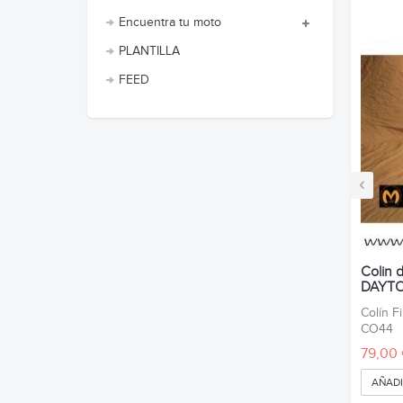
Encuentra tu moto
PLANTILLA
FEED
‹
Colin d
DAYTO
Colín F
CO44
79,00
AÑADI