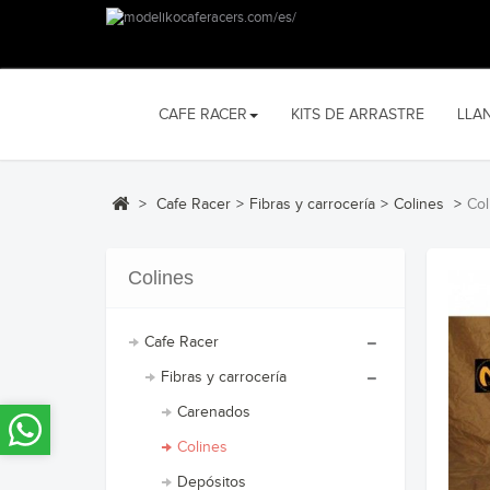
CAFE RACER
KITS DE ARRASTRE
LLA
>
Cafe Racer
>
Fibras y carrocería
>
Colines
>
Col
Colines
Cafe Racer
Fibras y carrocería
Carenados
Colines
Depósitos