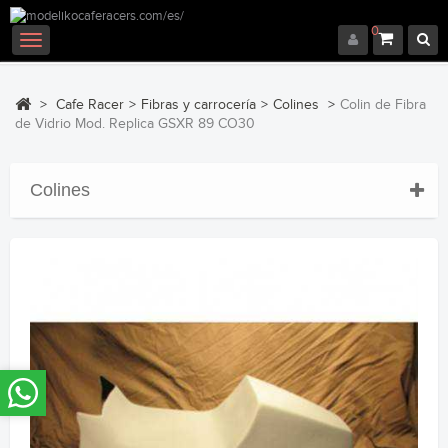
0
Navegación
Toggle
>
Cafe Racer
>
Fibras y carrocería
>
Colines
>
Colin de Fibra
de Vidrio Mod. Replica GSXR 89 CO30
Colines