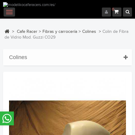
0
Navegación
Toggle
>
Cafe Racer
>
Fibras y carrocería
>
Colines
>
Colin de Fibra
de Vidrio Mod. Guzzi CO29
Colines