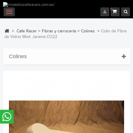
0
Navegación
Toggle
>
Cafe Racer
>
Fibras y carrocería
>
Colines
>
Colin de Fibra
de Vidrio Mod. Jarama CO22
Colines