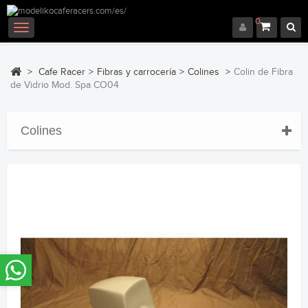
0
Navegación
Toggle
>
Cafe Racer
>
Fibras y carrocería
>
Colines
>
Colin de Fibra
de Vidrio Mod. Spa CO04
Colines