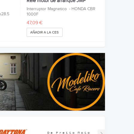
Rele motor de arranque JMP
Interruptor Magnetico - HONDA CBR
x28.5
1000F
47,09 €
AÑADIR A LA CESTA