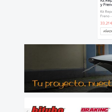
Kit Re
y Freno
Kit Rep
Freno 
33,21 
AÑADI