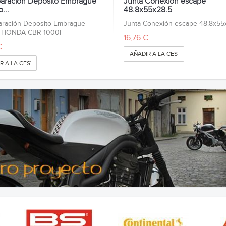
paración Deposito Embrague
Junta Conexión escape
...
48.8x55x28.5
aración Deposito Embrague-
Junta Conexión escape 48.8x55
- HONDA CBR 1000F
16,76 €
€
AÑADIR A LA CESTA
R A LA CESTA