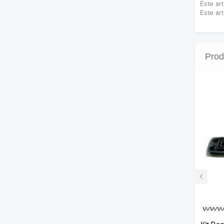
Este ar
Este ar
Prod
‹