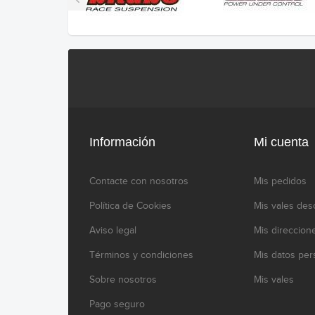
Información
Mi cuenta
Contacte con nosotros
Mis pedidos
Política de Cookies
Mis vales des
Aviso legal
Mis direccion
Términos y condiciones
Mis datos per
Sobre nosotros
Mis vales
Pago seguro