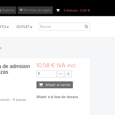
Registrar
Mis listas de regalo
0
Artículo
- 0,00 €
OTO
OUTLET
as
10,58 €
IVA incl.
 de admision
ezas
Añadir al carrito
Añadir a la lista de deseos
isión - 4 piezas -