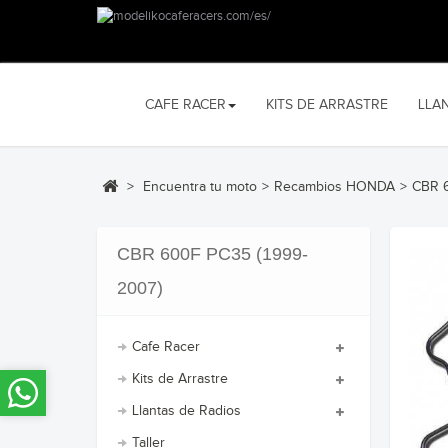
CAFE RACER
KITS DE ARRASTRE
LLA
>
Encuentra tu moto
>
Recambios HONDA
>
CBR 6
CBR 600F PC35 (1999-
2007)
Cafe Racer
Kits de Arrastre
Llantas de Radios
Taller