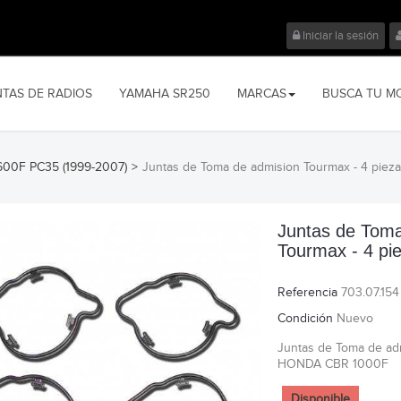
Iniciar la sesión
NTAS DE RADIOS
YAMAHA SR250
MARCAS
BUSCA TU M
00F PC35 (1999-2007)
>
Juntas de Toma de admision Tourmax - 4 piez
Juntas de Toma
Tourmax - 4 pi
Referencia
703.07.154
Condición
Nuevo
Juntas de Toma de adm
HONDA CBR 1000F
Disponible