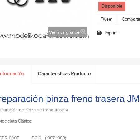
Disponible
Tweet
Comparti
Ver más grande
Imprimir
información
Caracteristicas Producto
 reparación pinza freno trasera
reparación de pinza de freno trasera
tocicleta Clásica
:
 CBR 600F PC19 (1987-1988)