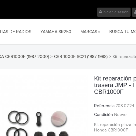
Iniciar la sesión
NTAS DE RADIOS
YAMAHA SR250
MARCAS
BUSCA TU M
A CBR1000F (1987-2000)
>
CBR 1000F SC21 (1987-1988)
>
Kit reparac
Kit reparación 
trasera JMP - 
CBR1000F
Referencia
703.07.24
Condición
Nuevo
Kit reparación pinza f
Honda CBR1000F