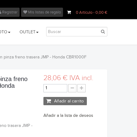
Registrar
Mis listas de regalo
0
Artículo
- 0,00 €
OTO
OUTLET
ión pinza freno trasera JMP - Honda CBR1000F
28,06 €
IVA incl.
pinza freno
Honda
Añadir al carrito
Añadir a la lista de deseos
reno trasera JMP -