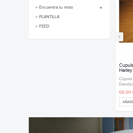
Encuentra tu moto
PLANTILLA
FEED
‹
Cupula 
Harley
Cúpula 
Davids
68,99 
AÑADI