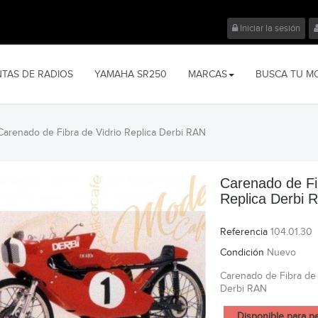
Iniciar la sesión
NTAS DE RADIOS
YAMAHA SR250
MARCAS
BUSCA TU M
Carenado de Fibra de Vidrio Replica Derbi RAN
Carenado de Fi
Replica Derbi 
Referencia
104.01.30
Condición
Nuevo
Carenado de Fibra de 
Derbi RAN
Disponible para p