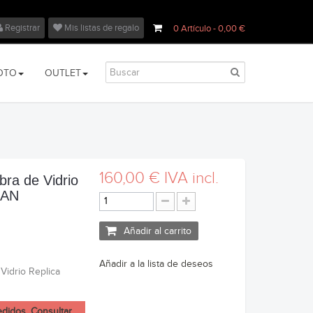
Registrar
Mis listas de regalo
0
Artículo
- 0,00 €
OTO
OUTLET
160,00 €
IVA incl.
bra de Vidrio
RAN
Añadir al carrito
Añadir a la lista de deseos
Vidrio Replica
edidos. Consultar