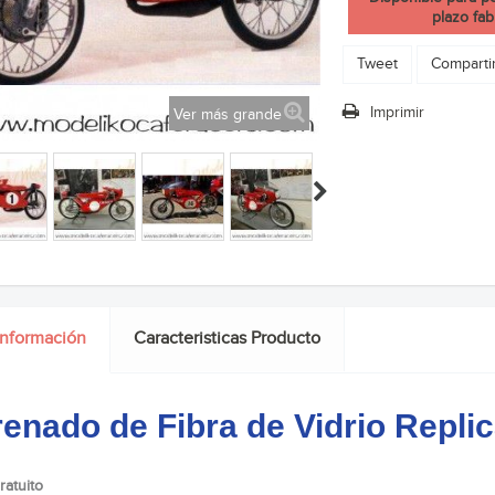
plazo fab
Tweet
Comparti
Imprimir
Ver más grande
información
Caracteristicas Producto
enado de Fibra de Vidrio Repli
ratuito