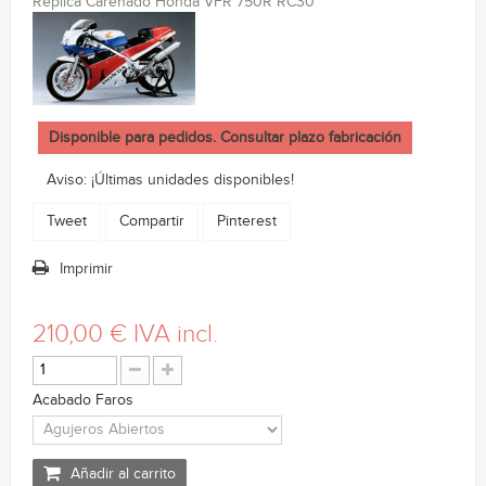
Réplica Carenado Honda VFR 750R RC30
Disponible para pedidos. Consultar plazo fabricación
Aviso: ¡Últimas unidades disponibles!
Tweet
Compartir
Pinterest
Imprimir
210,00 €
IVA incl.
Acabado Faros
Añadir al carrito