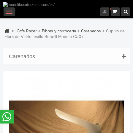
0
Navegación
Toggle
>
Cafe Racer
>
Fibras y carrocería
>
Carenados
>
Cupula de
Fibra de Vidrio, estilo Benelli Modelo CU07
Carenados