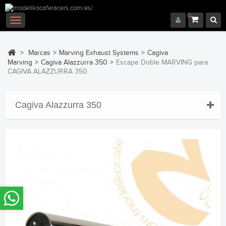
0
Navegación
Toggle
>
Marcas
>
Marving Exhaust Systems
>
Cagiva
Marving
>
Cagiva Alazzurra 350
>
Escape Doble MARVING para
CAGIVA ALAZZURRA 350
Cagiva Alazzurra 350