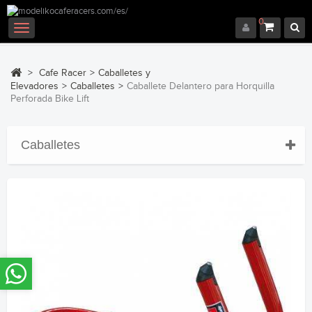
0
Navegación
Toggle
>
Cafe Racer
>
Caballetes y
Elevadores
>
Caballetes
>
Caballete Delantero para Horquilla
Perforada Bike Lift
Caballetes