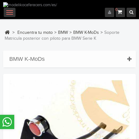
0
Navegación
Toggle
>
Encuentra tu moto
>
BMW
>
BMW K-MoDs
>
Soporte
Matricula posterior con piloto para BMW Serie K
BMW K-MoDs