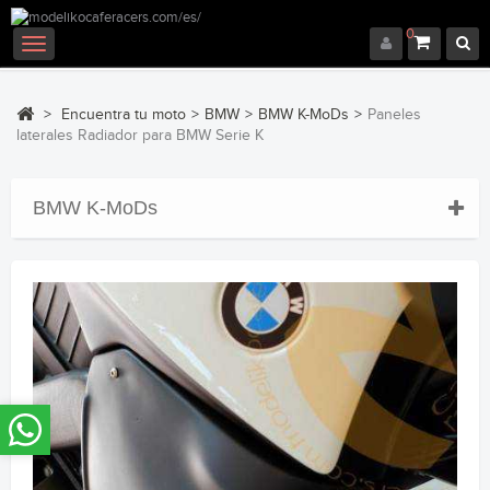
0
Navegación
Toggle
>
Encuentra tu moto
>
BMW
>
BMW K-MoDs
>
Paneles
laterales Radiador para BMW Serie K
BMW K-MoDs