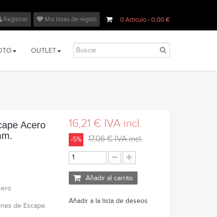
Registrar
Mis listas de regalo
0
Artículo
- 0,00 €
OTO
OUTLET
16,21 €
IVA incl.
cape Acero
mm.
17,06 €
IVA incl.
-5%
Añadir al carrito
cero
Añadir a la lista de deseos
iones de Escape.