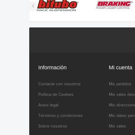
Información
Mi cuenta
Contacte con nosotros
Mis pedidos
Política de Cookies
Mis vales des
Aviso legal
Mis direccion
Términos y condiciones
Mis datos per
Sobre nosotros
Mis vales