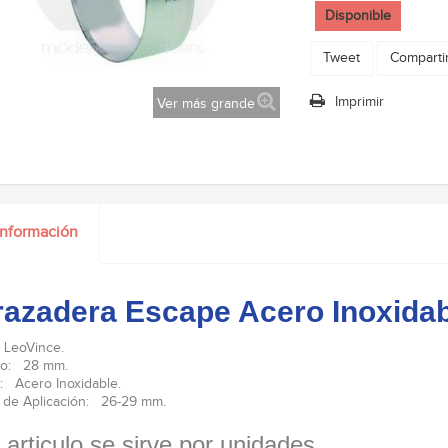
Disponible
Tweet
Comparti
Imprimir
Ver más grande
información
azadera Escape Acero Inoxida
 LeoVince.
ro: 28 mm.
l: Acero Inoxidable.
de Aplicación: 26-29 mm.
 articulo se sirve por unidades.