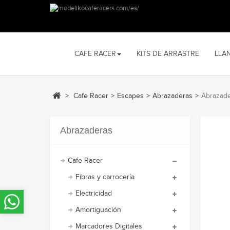
CAFE RACER
KITS DE ARRASTRE
LLA
>
Cafe Racer
>
Escapes
>
Abrazaderas
>
Abrazade
Abrazaderas
Cafe Racer
Fibras y carrocería
Electricidad
Amortiguación
Marcadores Digitales