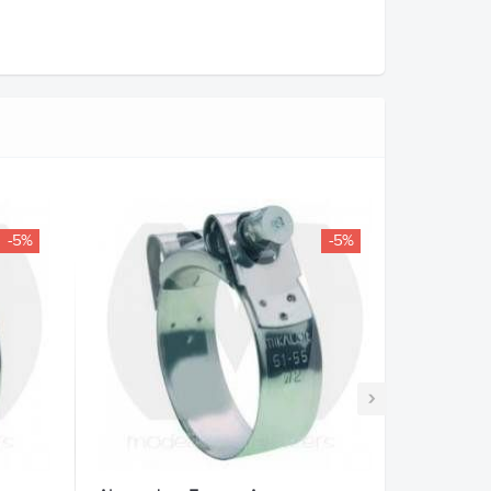
-5%
-5%
›