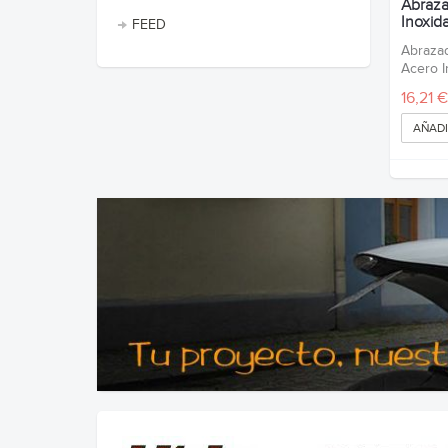
Abraza
Inoxid
FEED
Abrazad
Acero I
16,21 €
AÑADI