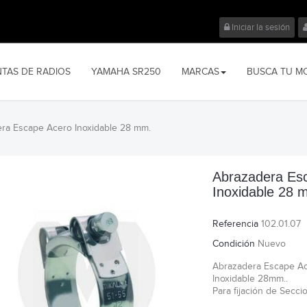
Iniciar la sesión
NTAS DE RADIOS
YAMAHA SR250
MARCAS
BUSCA TU M
ra Escape Acero Inoxidable 28 mm.
Abrazadera Es
Inoxidable 28 
Referencia
102.01.07
Condición
Nuevo
Abrazadera Escape A
Inoxidable 28mm..
Para fijación de Secc