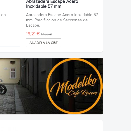
Abrazadera Escape Acero
Inoxidable 57 mm.
 en
Abrazadera Escape Acero Inoxidable 57
mm. Para fijación de Secciones de
Escape.
16,21 €
17,06 €
AÑADIR A LA CESTA