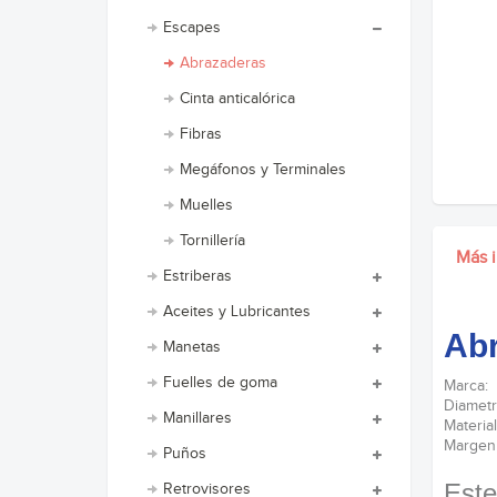
Escapes
Abrazaderas
Cinta anticalórica
Fibras
Megáfonos y Terminales
Muelles
Tornillería
Más 
Estriberas
Aceites y Lubricantes
Abr
Manetas
Fuelles de goma
Marca:
Diamet
Manillares
Materia
Margen 
Puños
Este
Retrovisores