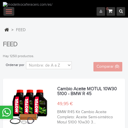
0
Navegación
Toggle
>
FEED
FEED
Hay 1250 productos.
Ordenar por
Comparar (
0
)
Cambio Aceite MOTUL 10W30
5100 - BMW R 45
49,95 €
BMW R45 Kit Cambio Aceite
Completo: Aceite Semi-sintético
Motul 5100 10w30 3...