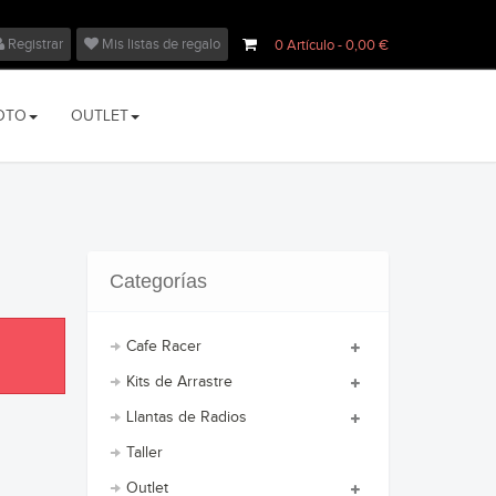
Registrar
Mis listas de regalo
0
Artículo
- 0,00 €
OTO
OUTLET
Categorías
Cafe Racer
Kits de Arrastre
Llantas de Radios
Taller
Outlet