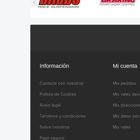
Información
Mi cuenta
Contacte con nosotros
Mis pedidos
Política de Cookies
Mis vales des
Aviso legal
Mis direccion
Términos y condiciones
Mis datos per
Sobre nosotros
Mis vales
Pago seguro