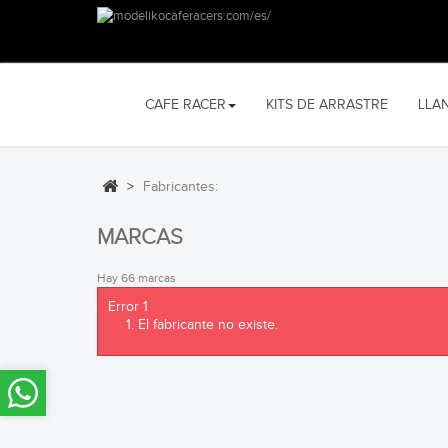
CAFE RACER
KITS DE ARRASTRE
LLA
>
Fabricantes:
MARCAS
Hay 66 marcas
Error 1
El fabricante no existe.