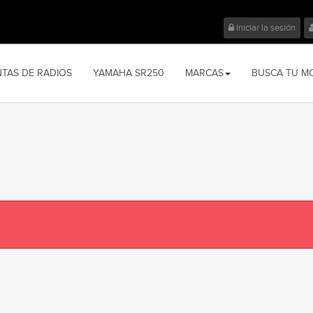
Iniciar la sesión
NTAS DE RADIOS
YAMAHA SR250
MARCAS
BUSCA TU M