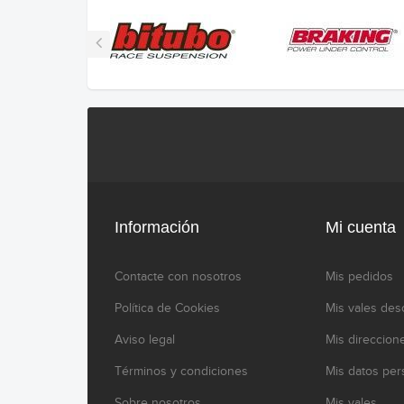
Información
Mi cuenta
Contacte con nosotros
Mis pedidos
Política de Cookies
Mis vales des
Aviso legal
Mis direccion
Términos y condiciones
Mis datos per
Sobre nosotros
Mis vales