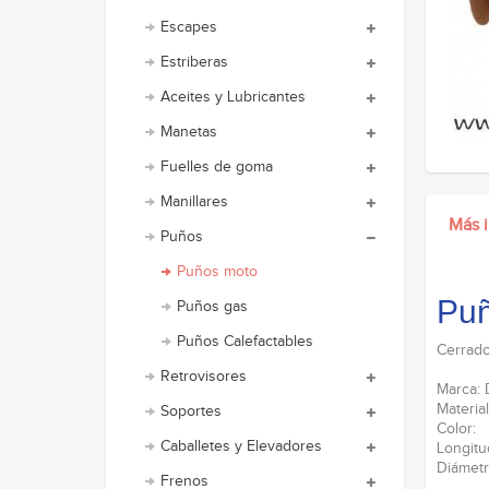
Escapes
Estriberas
Aceites y Lubricantes
Manetas
Fuelles de goma
Manillares
Más 
Puños
Puños moto
Puñ
Puños gas
Puños Calefactables
Cerrad
Retrovisores
Marca: 
Materi
Soportes
Color:
Caballetes y Elevadores
Longit
Diámetr
Frenos