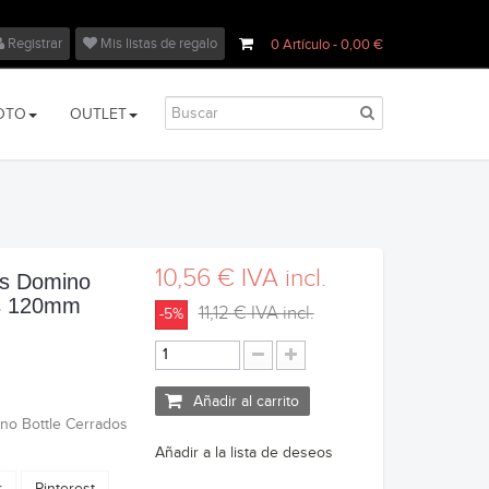
Registrar
Mis listas de regalo
0
Artículo
- 0,00 €
OTO
OUTLET
10,56 €
IVA incl.
s Domino
os 120mm
11,12 €
IVA incl.
-5%
Añadir al carrito
no Bottle Cerrados
Añadir a la lista de deseos
r
Pinterest