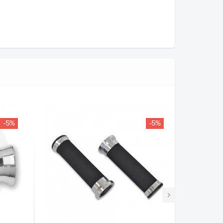
-5%
-5%
›