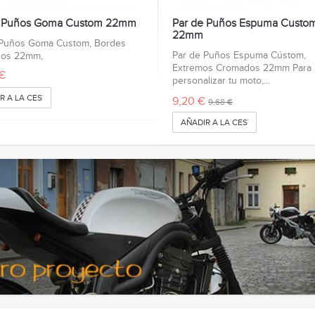
e Puños Goma Custom 22mm
Par de Puños Espuma Custo
22mm
 Puños Goma Custom, Bordes
Par de Puños Espuma Cústom,
dos 22mm,
Extremos Cromados 22mm Para
€
personalizar tu moto,...
R A LA CESTA
9,20 €
9,68 €
AÑADIR A LA CESTA