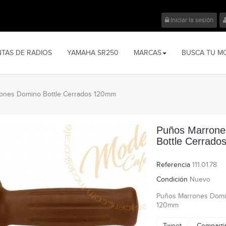
Iniciar la sesión
NTAS DE RADIOS
YAMAHA SR250
MARCAS
BUSCA TU M
ones Domino Bottle Cerrados 120mm
Puños Marrone
Bottle Cerrad
Referencia
111.01.78
Condición
Nuevo
Puños Marrones Domi
120mm
Tweet
Comparti