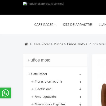
CAFE RACER
KITS DE ARRASTRE
LLA
>
Cafe Racer
>
Puños
>
Puños moto
>
Puños Marr
Puños moto
Cafe Racer
Fibras y carrocería
Electricidad
Amortiguación
Marcadores Digitales