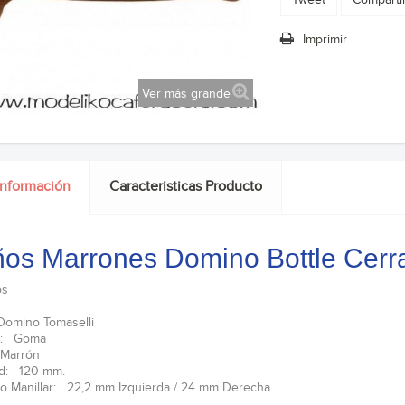
Imprimir
Ver más grande
información
Caracteristicas Producto
os Marrones Domino Bottle Cer
os
Domino Tomaselli
al: Goma
 Marrón
ud: 120 mm.
o Manillar: 22,2 mm Izquierda / 24 mm Derecha