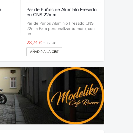
m
Par de Puños de Aluminio Fresado
en CNS 22mm
Par de Puños Aluminio Fresado CNS
22mm Para personalizar tu moto, con
un...
28,74 €
30,25 €
AÑADIR A LA CESTA