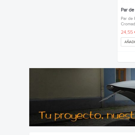
Par d
Par de
Croma
24,55 
AÑADI