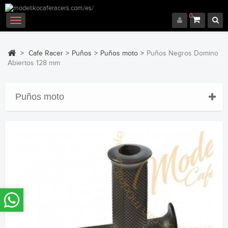
0
Navegación
Toggle
>
Cafe Racer
>
Puños
>
Puños moto
>
Puños Negros Domino
Abiertos 128 mm
Puños moto