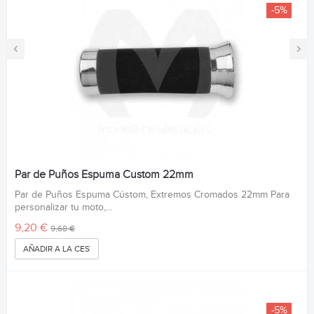
-5%
‹
›
Par de Puños Espuma Custom 22mm
Par de Puños Espuma Cústom, Extremos Cromados 22mm Para
personalizar tu moto,...
9,20 €
9,68 €
AÑADIR A LA CESTA
-5%