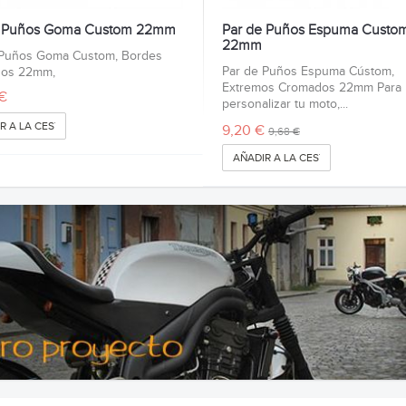
e Puños Goma Custom 22mm
Par de Puños Espuma Custo
22mm
 Puños Goma Custom, Bordes
Par de Puños Espuma Cústom,
dos 22mm,
Extremos Cromados 22mm Para
€
personalizar tu moto,...
R A LA CESTA
9,20 €
9,68 €
AÑADIR A LA CESTA