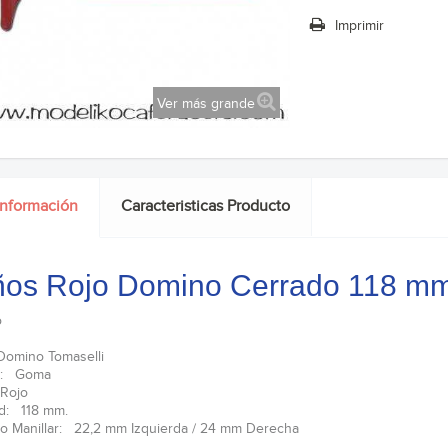
Imprimir
Ver más grande
información
Caracteristicas Producto
os Rojo Domino Cerrado 118 m
o
Domino Tomaselli
al: Goma
Rojo
d: 118 mm.
o Manillar: 22,2 mm Izquierda / 24 mm Derecha