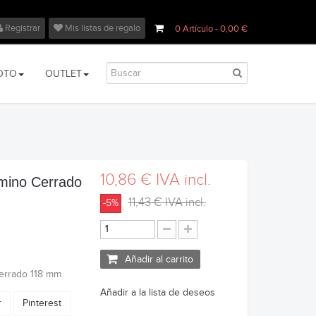
Registrar
Mis listas de regalo
0
Artículo
- 0,00 €
OTO
OUTLET
10,86 €
IVA incl.
mino Cerrado
11,43 €
IVA incl.
-5%
Añadir al carrito
errado 118 mm
Añadir a la lista de deseos
r
Pinterest