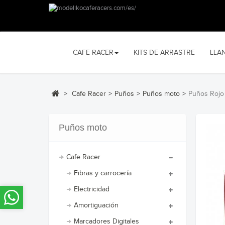
CAFE RACER
KITS DE ARRASTRE
LLA
>
Cafe Racer
>
Puños
>
Puños moto
>
Puños Rojo
Puños moto
Cafe Racer
Fibras y carrocería
Electricidad
Amortiguación
Marcadores Digitales