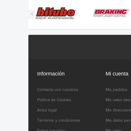
Información
Mi cuenta
Contacte con nosotros
Mis pedidos
Política de Cookies
Mis vales des
Aviso legal
Mis direccion
Términos y condiciones
Mis datos per
Sobre nosotros
Mis vales