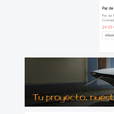
Par d
Par de
Croma
24,55 
AÑADI