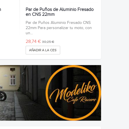
m
Par de Puños de Aluminio Fresado
en CNS 22mm
Par de Puños Aluminio Fresado CNS
22mm Para personalizar tu moto, con
un...
28,74 €
30,25 €
AÑADIR A LA CESTA