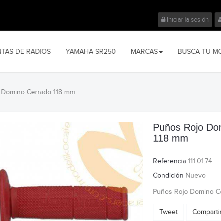
Iniciar la sesión
NTAS DE RADIOS
YAMAHA SR250
MARCAS
BUSCA TU M
 Domino Cerrado 118 mm
Puños Rojo Do
118 mm
Referencia
111.01.74
Condición
Nuevo
Puños Rojo Domino C
Tweet
Comparti