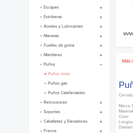
Escapes
Estriberas
Aceites y Lubricantes
Manetas
Fuelles de goma
Manillares
Más 
Puños
Puños moto
Puñ
Puños gas
Puños Calefactables
Cerrad
Retrovisores
Marca: 
Materi
Soportes
Color: 
Caballetes y Elevadores
Longitu
Diámetr
Frenos