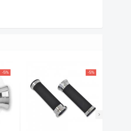
-5%
-5%
›