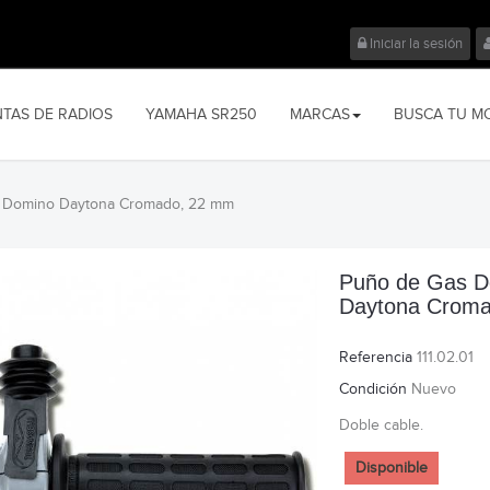
Iniciar la sesión
NTAS DE RADIOS
YAMAHA SR250
MARCAS
BUSCA TU M
 Domino Daytona Cromado, 22 mm
Puño de Gas 
Daytona Crom
Referencia
111.02.01
Condición
Nuevo
Doble cable.
Disponible