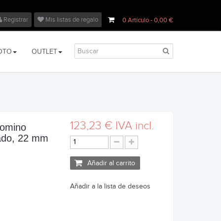
Registrar
Mis listas de regalo
0
Artículo
- 0,00 €
OTO
OUTLET
123,23 €
IVA incl.
Domino
ado, 22 mm
Añadir al carrito
Añadir a la lista de deseos