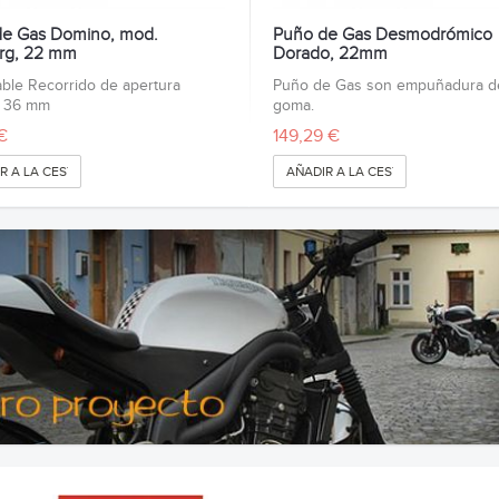
e Gas Domino, mod.
Puño de Gas Desmodrómico
rg, 22 mm
Dorado, 22mm
le Recorrido de apertura
Puño de Gas son empuñadura d
 36 mm
goma.
€
149,29 €
R A LA CESTA
AÑADIR A LA CESTA