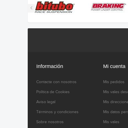
Información
Mi cuenta
Contacte con nosotros
Mis pedidos
Política de Cookies
Mis vales des
Aviso legal
Mis direccion
Términos y condiciones
Mis datos per
Sobre nosotros
Mis vales