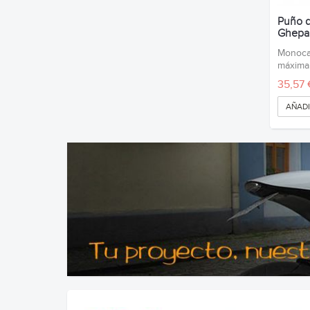
Puño d
Ghepa
Monocab
máxima
35,57 
AÑADI