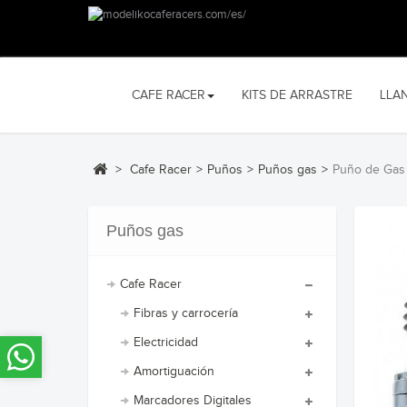
CAFE RACER
KITS DE ARRASTRE
LLA
>
Cafe Racer
>
Puños
>
Puños gas
>
Puño de Gas
Puños gas
Cafe Racer
Fibras y carrocería
Electricidad
Amortiguación
Marcadores Digitales