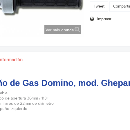
Tweet
Comparti
Imprimir
Ver más grande
información
ño de Gas Domino, mod. Ghepa
able
do de apertura 36mm / 113º
nillares de 22mm de diámetro
 puño izquierdo.