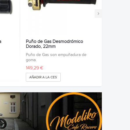
›
a
Puño de Gas Desmodrómico
Dorado, 22mm
Puño de Gas son empuñadura de
goma.
149,29 €
AÑADIR A LA CESTA