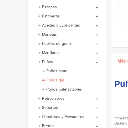
Escapes
Estriberas
Aceites y Lubricantes
Manetas
Fuelles de goma
Manillares
Más 
Puños
Puños moto
Puños gas
Puñ
Puños Calefactables
Retrovisores
Soportes
Caballetes y Elevadores
Para ma
Distanc
Frenos