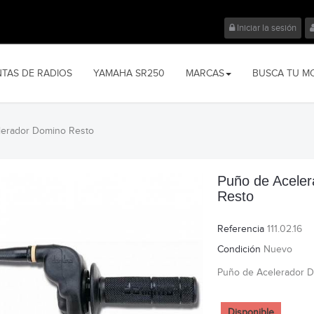
Iniciar la sesión
NTAS DE RADIOS
YAMAHA SR250
MARCAS
BUSCA TU M
lerador Domino Resto
Puño de Acele
Resto
Referencia
111.02.16
Condición
Nuevo
Puño de Acelerador 
Disponible