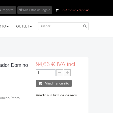
Registrar
Mis listas de regalo
0
Artículo
- 0,00 €
OTO
OUTLET
94,66 €
IVA incl.
rador Domino
Añadir al carrito
Añadir a la lista de deseos
Domino Resto