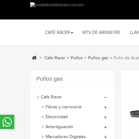
CAFE RACER
KITS DE ARRASTRE
LLA
>
Cafe Racer
>
Puños
>
Puños gas
>
Puño de Ace
Puños gas
Cafe Racer
Fibras y carrocería
Electricidad
Amortiguación
Marcadores Digitales