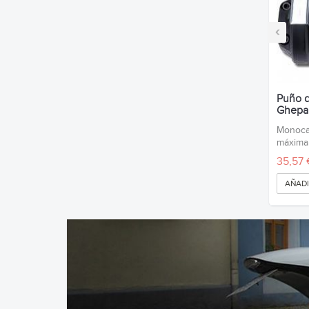
‹
Puño d
Ghepa
Monocab
máxima
35,57 
AÑADI