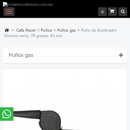
0
Navegación
Toggle
>
Cafe Racer
>
Puños
>
Puños gas
>
Puño de Acelerador
Domino recto, 79 grados 42 mm
Puños gas