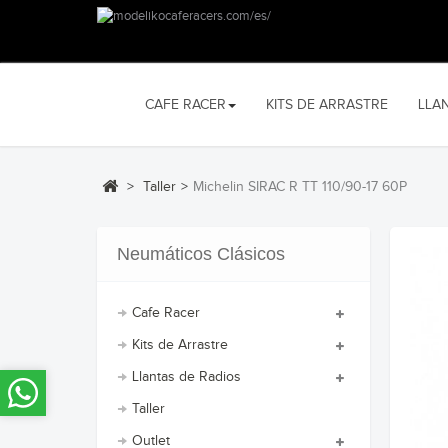
CAFE RACER
KITS DE ARRASTRE
LLA
>
Taller
>
Michelin SIRAC R TT 110/90-17 60P
Neumáticos Clásicos
Cafe Racer
Kits de Arrastre
Llantas de Radios
Taller
Outlet