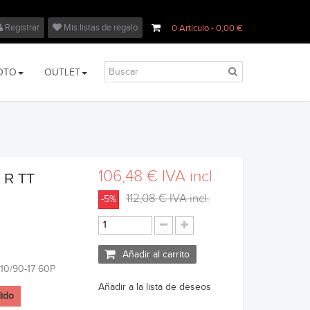
Registrar
Mis listas de regalo
0
Artículo
- 0,00 €
OTO
OUTLET
106,48 €
IVA incl.
C R TT
112,08 €
IVA incl.
-5%
Añadir al carrito
110/90-17 60P
Añadir a la lista de deseos
dido