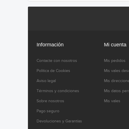
Información
Mi cuenta
Contacte con nosotros
Mis pedidos
Política de Cookies
Mis vales des
Aviso legal
Mis direccion
Términos y condiciones
Mis datos per
Sobre nosotros
Mis vales
Pago seguro
Devoluciones y Garantías