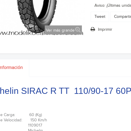
Aviso: ¡Últimas unid
Tweet
Comparti
Imprimir
Ver más grande
información
helin SIRAC R TT 110/90-17 60
 de Carga: 60 (Kg)
 de Velocidad: 150 Km/h
ida: 1109017
ca: Michelin