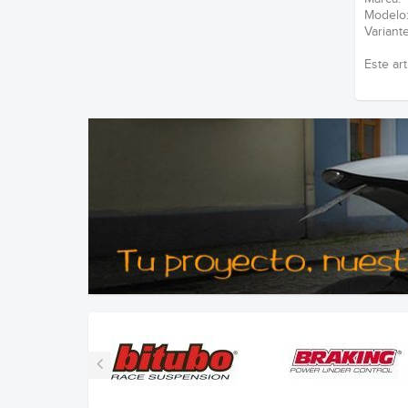
Mode
Vari
Este ar