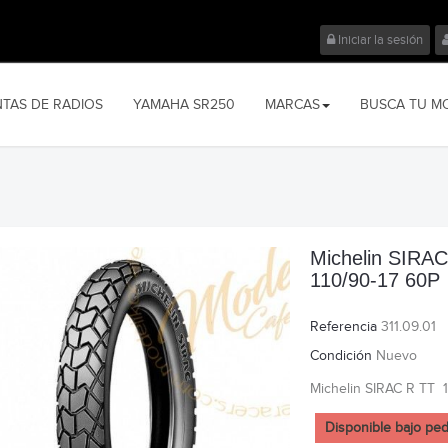
Iniciar la sesión
NTAS DE RADIOS
YAMAHA SR250
MARCAS
BUSCA TU M
Michelin SIRA
110/90-17 60P
Referencia
311.09.01
Condición
Nuevo
Michelin SIRAC R TT 
Disponible bajo pe