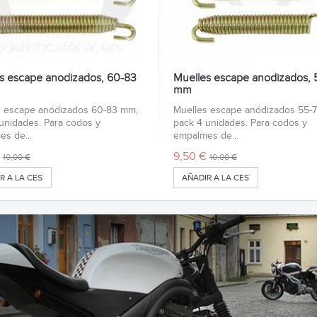
s escape anodizados, 60-83
Muelles escape anodizados, 
mm
s escape anódizados 60-83 mm,
Muelles escape anódizados 55-
unidades. Para codos y
pack 4 unidades. Para codos y
s de...
empalmes de...
9,50 €
10,00 €
10,00 €
R A LA CESTA
AÑADIR A LA CESTA