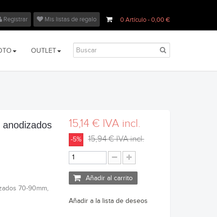
Registrar
Mis listas de regalo
0
Artículo
- 0,00 €
OTO
OUTLET
15,14 €
IVA incl.
 anodizados
15,94 €
IVA incl.
-5%
Añadir al carrito
izados 70-90mm,
Añadir a la lista de deseos