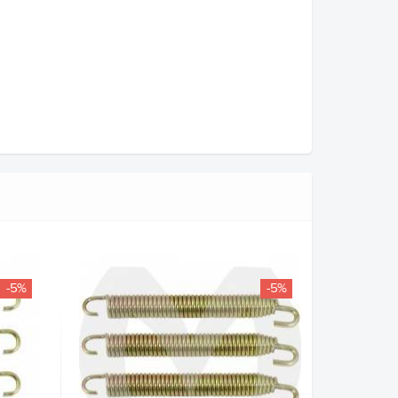
-5%
-5%