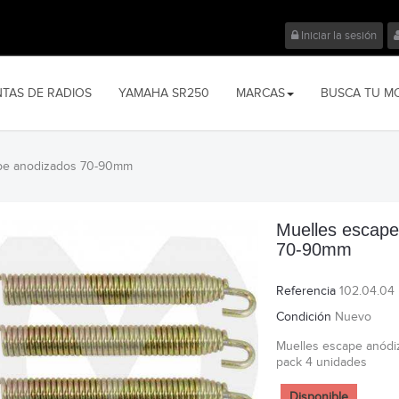
Iniciar la sesión
NTAS DE RADIOS
YAMAHA SR250
MARCAS
BUSCA TU M
pe anodizados 70-90mm
Muelles escape
70-90mm
Referencia
102.04.04
Condición
Nuevo
Muelles escape anód
pack 4 unidades
Disponible