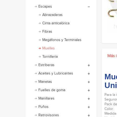
Escapes
Abrazaderas
Cinta anticalórica
Fibras
Megáfonos y Terminales
Muelles
Más 
Tornillería
Estriberas
Aceites y Lubricantes
Mue
Manetas
Un
Fuelles de goma
Para la
Manillares
Seguros
Pack de
Puños
Color: 
Medida
Retrovisores