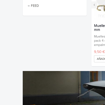
‹
FEED
Muelle
mm
Muelle
pack 4 
empalme
9,50 €
AÑADI