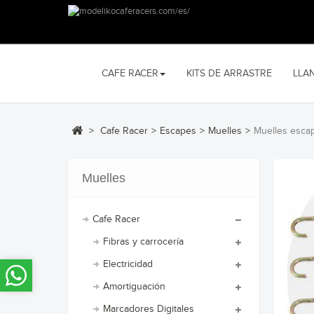
CAFE RACER
KITS DE ARRASTRE
LLA
>
Cafe Racer
>
Escapes
>
Muelles
>
Muelles esca
Muelles
Cafe Racer
Fibras y carrocería
Electricidad
Amortiguación
Marcadores Digitales