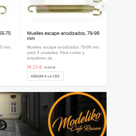
›
55-75
Muelles escape anodizados, 79-99
mm
75 mm,
Muelles escape anódizados 79-99 mm,
pack 4 unidades. Para codos y
empalmes de...
14,23 €
14,98 €
AÑADIR A LA CESTA