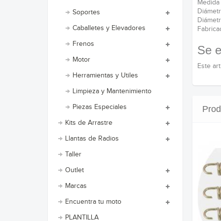
Medida
Diámetr
Soportes
Diámetr
Caballetes y Elevadores
Fabricad
Frenos
Se e
Motor
Este ar
Herramientas y Utiles
Limpieza y Mantenimiento
Piezas Especiales
Prod
Kits de Arrastre
Llantas de Radios
Taller
Outlet
Marcas
Encuentra tu moto
PLANTILLA