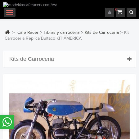
0
Navegación
Toggle
>
Cafe Racer
>
Fibras y carrocería
>
Kits de Carroceria
>
Kit
Carroceria Replica Bultaco KIT AMERICA
Kits de Carroceria