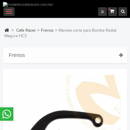
0
Navegación
Toggle
>
Cafe Racer
>
Frenos
>
Maneta corta para Bomba Radial
Magura HC3
Frenos