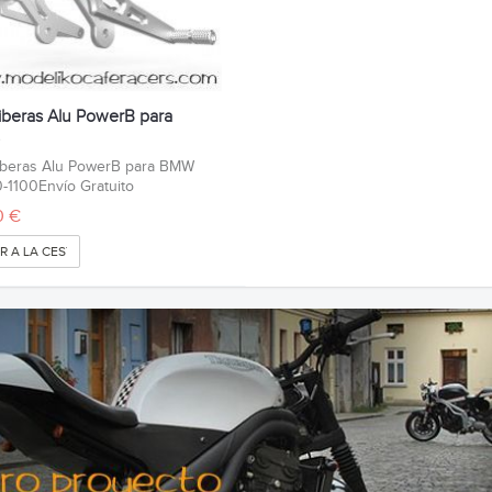
triberas Alu PowerB para
.
riberas Alu PowerB para BMW
-1100Envío Gratuito
0 €
R A LA CESTA