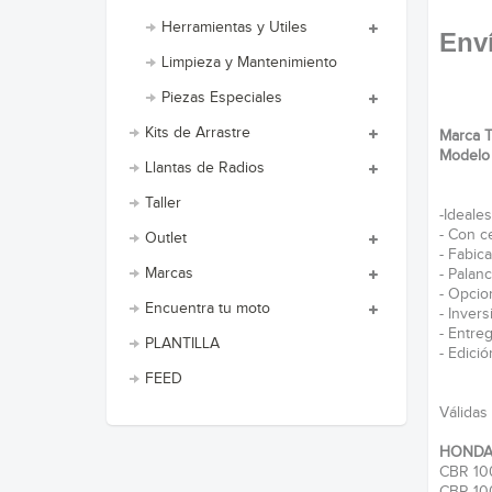
Herramientas y Utiles
Enví
Limpieza y Mantenimiento
Piezas Especiales
Kits de Arrastre
Marca 
Modelo
Llantas de Radios
Taller
-Ideale
- Con c
Outlet
- Fabic
Marcas
- Palan
- Opcion
Encuentra tu moto
- Inver
- Entre
PLANTILLA
- Edici
FEED
Válidas
HOND
CBR 10
CBR 10