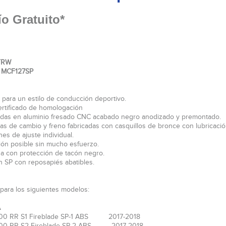
o Gratuito*
TRW
 MCF127SP
s para un estilo de conducción deportivo.
ertificado de homologación
adas en aluminio fresado CNC acabado negro anodizado y premontado.
cas de cambio y freno fabricadas con casquillos de bronce con lubricació
es de ajuste individual.
sión posible sin mucho esfuerzo.
ga con protección de tacón negro.
ón SP con reposapiés abatibles.
 para los siguientes modelos:
A
00 RR S1 Fireblade SP-1 ABS 2017-2018
00 RR S2 Fireblade SP-2 ABS 2017-2018