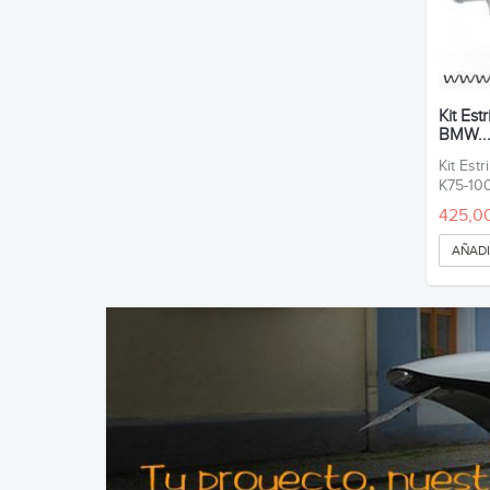
Kit Es
BMW..
Kit Est
K75-100
425,0
AÑADI