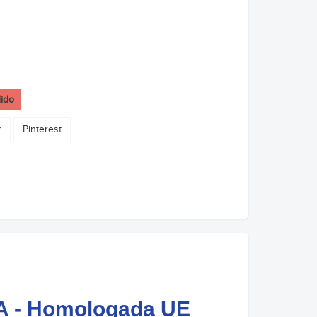
dido
r
Pinterest
DA - Homologada UE