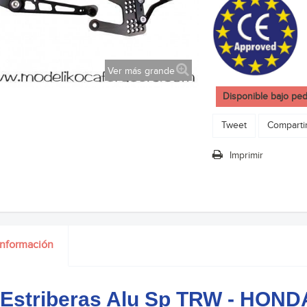
Ver más grande
Disponible bajo pe
Tweet
Comparti
Imprimir
información
 Estriberas Alu Sp TRW - HON