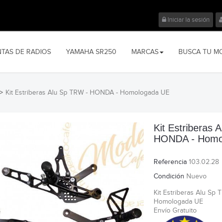
Iniciar la sesión
NTAS DE RADIOS
YAMAHA SR250
MARCAS
BUSCA TU M
>
Kit Estriberas Alu Sp TRW - HONDA - Homologada UE
Kit Estriberas 
HONDA - Homo
Referencia
103.02.28
Condición
Nuevo
Kit Estriberas Alu Sp
Homologada UE
Envío Gratuito