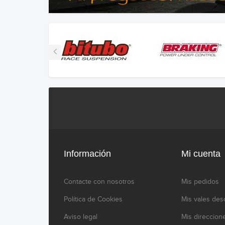
Información
Mi cuenta
Contacte con nosotros
Mis pedidos
Política de Cookies
Mis vales des
Aviso legal
Mis direccion