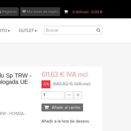
Registrar
Mis listas de regalo
0
Artículo
- 0,00 €
OTO
OUTLET
611,63 €
IVA incl.
Alu Sp TRW -
logada UE
643,82 €
IVA incl.
-5%
Añadir al carrito
 TRW - HONDA -
Añadir a la lista de deseos