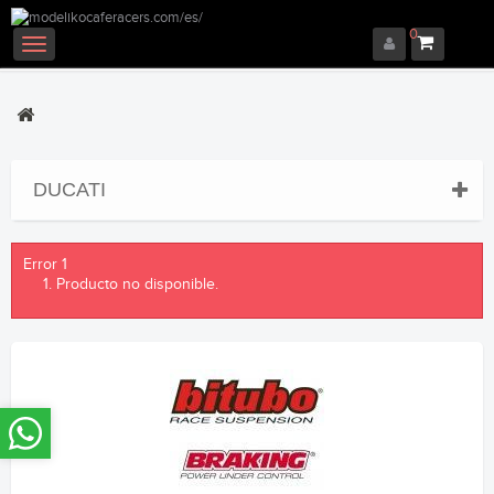
0
Navegación
Toggle
DUCATI
Error 1
Producto no disponible.