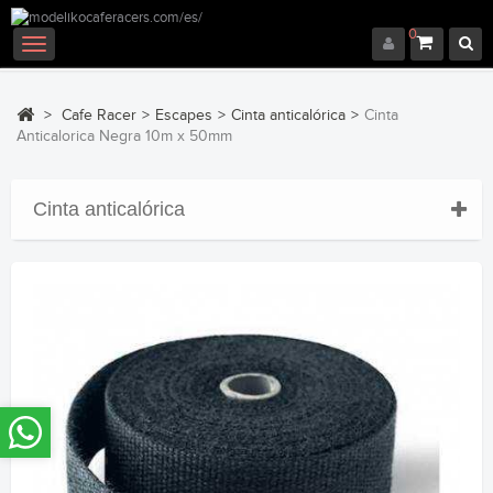
0
Navegación
Toggle
>
Cafe Racer
>
Escapes
>
Cinta anticalórica
>
Cinta
Anticalorica Negra 10m x 50mm
Cinta anticalórica