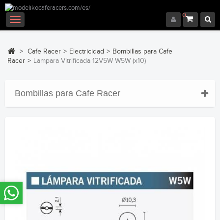
0
Navegación
Toggle
>
Cafe Racer
>
Electricidad
>
Bombillas para Cafe
Racer
>
Lampara Vitrificada 12V5W W5W (x10)
Bombillas para Cafe Racer