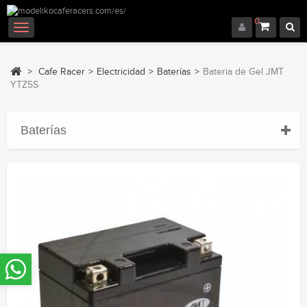
0
Navegación
Toggle
>
Cafe Racer
>
Electricidad
>
Baterías
>
Bateria de Gel JMT
YTZ5S
Baterías