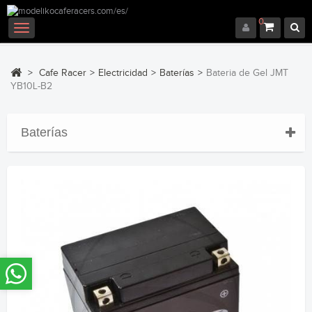
0
Navegación
Toggle
>
Cafe Racer
>
Electricidad
>
Baterías
>
Bateria de Gel JMT
YB10L-B2
Baterías