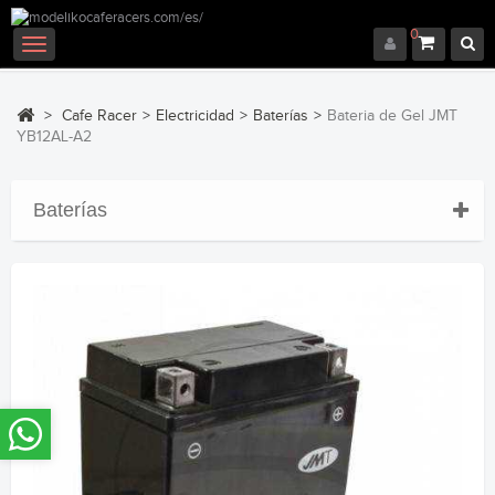
0
Navegación
Toggle
>
Cafe Racer
>
Electricidad
>
Baterías
>
Bateria de Gel JMT
YB12AL-A2
Baterías