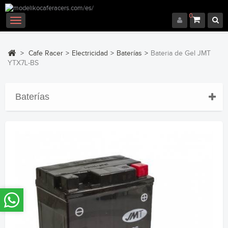
0
Navegación
Toggle
>
Cafe Racer
>
Electricidad
>
Baterías
>
Bateria de Gel JMT
YTX7L-BS
Baterías