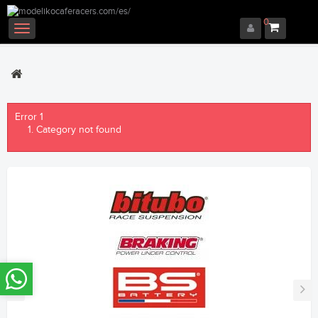
0
Navegación
Toggle
Error 1
Category not found